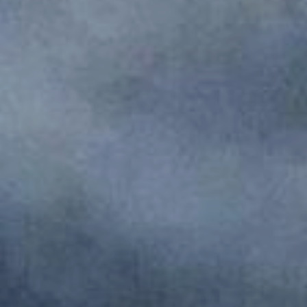
Monumentos de Consuegra
Artesanía
Historia
Naturaleza en Consuegra
Curiosidades
Saborea
Gastronomía Consuegra
Dónde comer
Descanso
Contacto