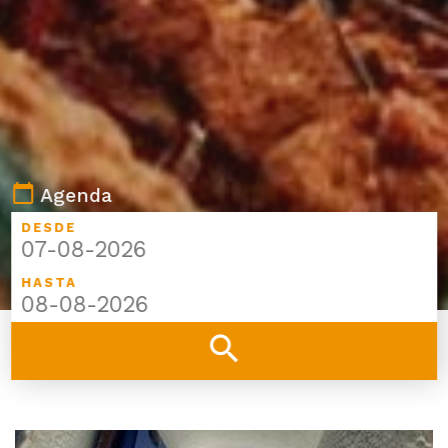
calendar_today
Agenda
DESDE
HASTA
search