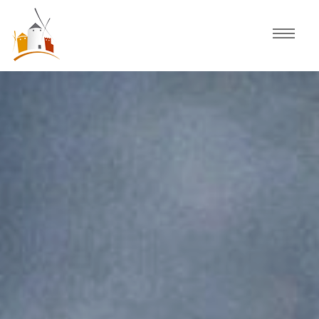
Inicio
Agenda
Experiencias
Fiestas
Actividades Consuegra
Comercio local
Descubre