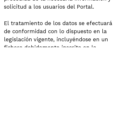
solicitud a los usuarios del Portal.
El tratamiento de los datos se efectuará
de conformidad con lo dispuesto en la
legislación vigente, incluyéndose en un
fichero debidamente inscrito en la
Agencia de Protección de Datos. No
obstante, en determinados casos
debidamente justificados, el acceso al
sitio correspondiente requerirá para la
persona usuaria la comunicación de sus
datos personales.
Las personas usuarias del Portal que