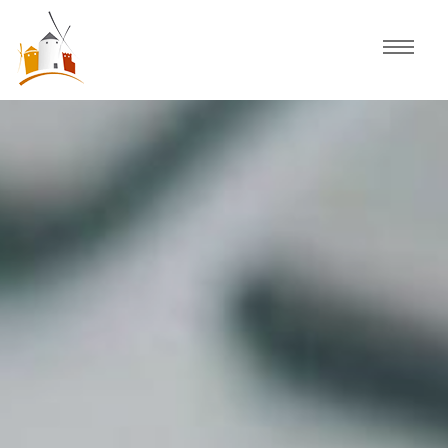
Inicio
Agenda
Experiencias
Fiestas
Actividades Consuegra
Comercio local
Descubre