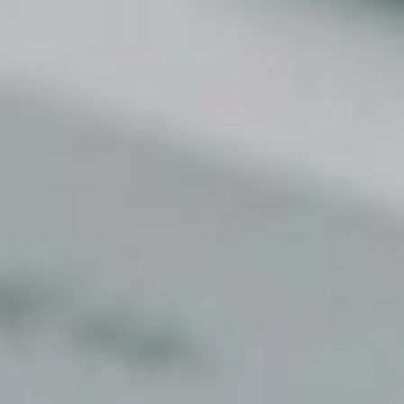
Monumentos de Consuegra
Artesanía
Historia
Naturaleza en Consuegra
Curiosidades
Saborea
Gastronomía Consuegra
Dónde comer
Descanso
Contacto