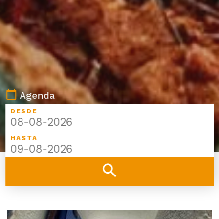
calendar_today
Agenda
DESDE
HASTA
search