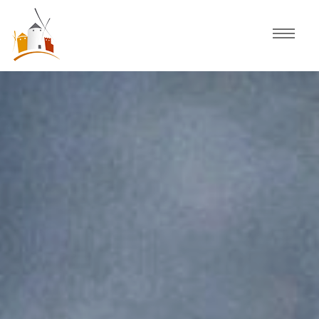
Inicio
Agenda
Experiencias
Fiestas
Actividades Consuegra
Comercio local
Descubre