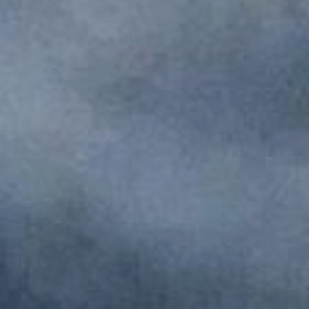
Monumentos de Consuegra
Artesanía
Historia
Naturaleza en Consuegra
Curiosidades
Saborea
Gastronomía Consuegra
Dónde comer
Descanso
Contacto