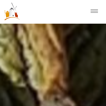
Inicio
Agenda
Experiencias
Fiestas
Actividades Consuegra
Comercio local
Descubre