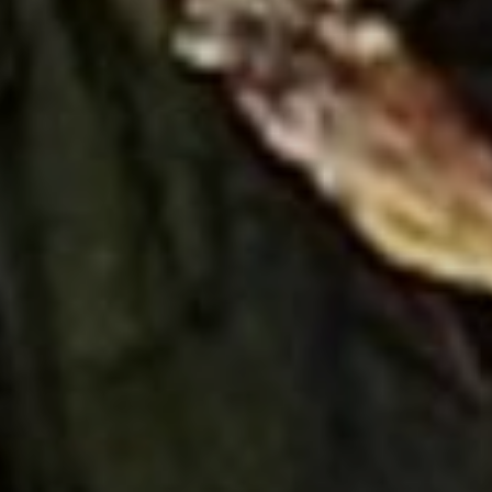
Monumentos de Consuegra
Artesanía
Historia
Naturaleza en Consuegra
Curiosidades
Saborea
Gastronomía Consuegra
Dónde comer
Descanso
Contacto