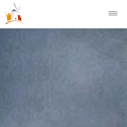
Inicio
Agenda
Experiencias
Fiestas
Actividades Consuegra
Comercio local
Descubre