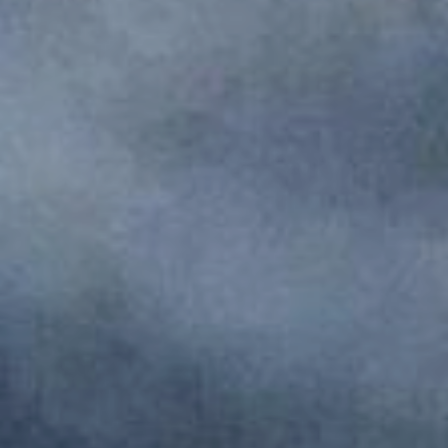
Monumentos de Consuegra
Artesanía
Historia
Naturaleza en Consuegra
Curiosidades
Saborea
Gastronomía Consuegra
Dónde comer
Descanso
Contacto