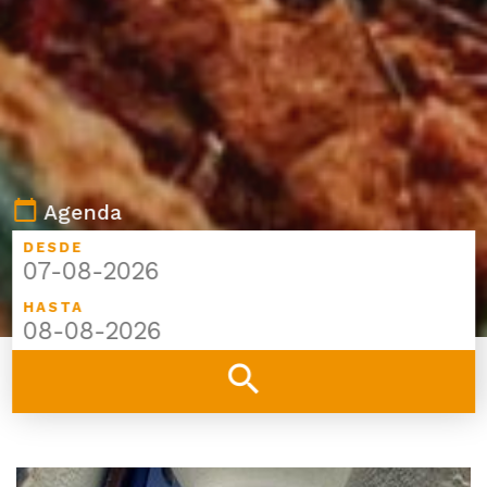
calendar_today
Agenda
DESDE
HASTA
search